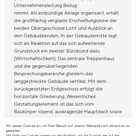
Unternehmensleitung Bezug
nimmt. Als einbündige Anlage organisiert, erhält
die großflächig verglaste Erschießungszone der
beiden Obergeschosse Licht und Ausblick an
den Gebäudeenden. In der Gebäudemitte legt
sich als Reaktion auf das sich aufweitende
Grundstück ein zweiter Bürobund dazu
(Wirtschaftlichkeit). Das zentrale Treppenhaus
und die gegenüberliegenden
Besprechungsbereiche gliedern das
langgestreckte Gebäude vertikal. Mit dem
zurückgesetzten Erdgeschoss erfolgt die
horizontale Gliederung. Wesentliches
Gestaltungselement ist das sich vom
Baukörper lösend, auskragende Hauptdach sowie
der „eingesteckte“ Baukörper des zweiten
Bürobundes. Fernwärme und -kälte,
Wir setzen Cookies ein, um Ihren Besuch auf unserer Webseite noch attraktiver zu
gestalten.
Betonkernaktivierung und Beleuchtung über
Mit Hilfe von Cookies können wir den Komfort und die Qualität der auf der