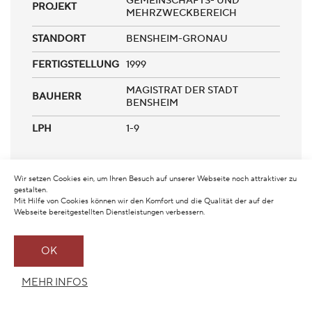
GEMEINSCHAFTS- UND
PROJEKT
MEHRZWECKBEREICH
STANDORT
BENSHEIM-GRONAU
FERTIGSTELLUNG
1999
MAGISTRAT DER STADT
BAUHERR
BENSHEIM
LPH
1-9
2 Gruppen mit Gemeinschafts- und
Wir setzen Cookies ein, um Ihren Besuch auf unserer Webseite noch attraktiver zu
gestalten.
Mehrzweckbereich
Mit Hilfe von Cookies können wir den Komfort und die Qualität der auf der
Webseite bereitgestellten Dienstleistungen verbessern.
OK
PROJEKTE
MEHR INFOS