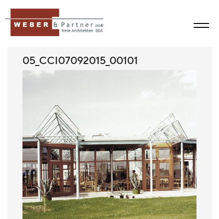
05_CCI07092015_00101