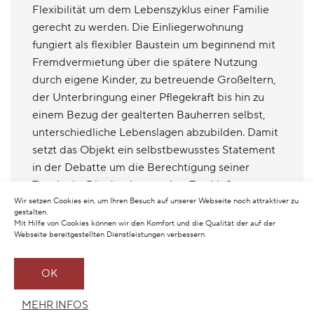
Flexibilität um dem Lebenszyklus einer Familie
gerecht zu werden. Die Einliegerwohnung
fungiert als flexibler Baustein um beginnend mit
Fremdvermietung über die spätere Nutzung
durch eigene Kinder, zu betreuende Großeltern,
der Unterbringung einer Pflegekraft bis hin zu
einem Bezug der gealterten Bauherren selbst,
unterschiedliche Lebenslagen abzubilden. Damit
setzt das Objekt ein selbstbewusstes Statement
in der Debatte um die Berechtigung seiner
Typologie. Die durchgesteckte Erschießung
zoniert und verbindet alle Funktionen
Wir setzen Cookies ein, um Ihren Besuch auf unserer Webseite noch attraktiver zu
gestalten.
gleichermaßen sinnfällig und gliedert mittels
Mit Hilfe von Cookies können wir den Komfort und die Qualität der auf der
Webseite bereitgestellten Dienstleistungen verbessern.
verglaster Fassadeneinschnitte auch die äußere
Gestalt des Baukörpers.
OK
MEHR INFOS