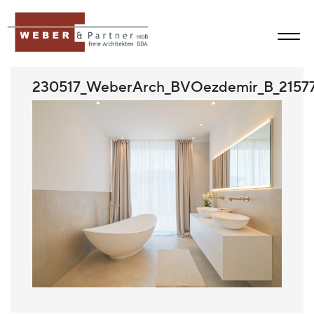
230517_WeberArch_BVOezdemir_B_2157